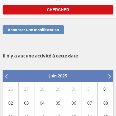
Annoncer une manifestation
Il n'y a aucune activité à cette date
Juin 2025
26
27
28
29
30
31
01
02
03
04
05
06
07
08