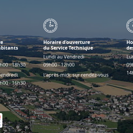
re
Horaire d'ouverture
Ho
abitants
du Service Technique
de
Lundi au Vendredi
Lu
4h00 - 18h30
09h00 - 12h00
09
14
Vendredi
L’après-midi: sur rendez-vous
4h00 - 16h30