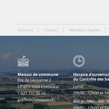
Extranet
Contact
Mentions légales
Maison de commune
Horaire d'ouvertu
du Contrôle des h
Rte de Lausanne 2
Lundi
CP 67
/
1033
Cheseaux
09h00 - 12h00 et 1
T
021 731 05 10
greffe@cheseaux.ch
Mardi - Mercredi - 
09h00 - 12h00 et 1