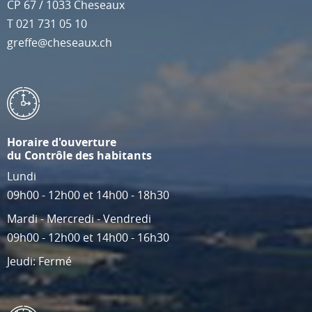
CP 67
/
1033
Cheseaux
T
021 731 05 10
greffe@cheseaux.ch
Horaire d'ouverture
du Contrôle des habitants
Lundi
09h00 - 12h00 et 14h00 - 18h30
Mardi - Mercredi - Vendredi
09h00 - 12h00 et 14h00 - 16h30
Jeudi: Fermé