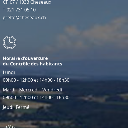
CP 67
/
1033
Cheseaux
T
021 731 05 10
greffe@cheseaux.ch
Horaire d'ouverture
du Contrôle des habitants
Lundi
09h00 - 12h00 et 14h00 - 18h30
Mardi - Mercredi - Vendredi
09h00 - 12h00 et 14h00 - 16h30
Jeudi: Fermé