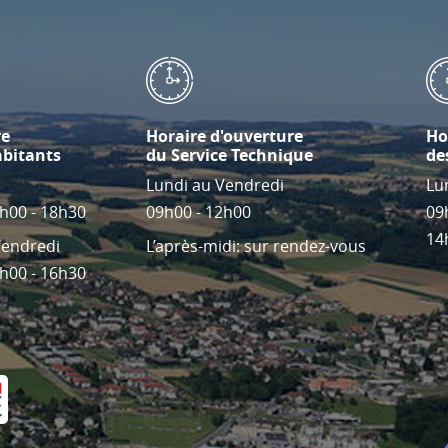
re
Horaire d'ouverture
Ho
abitants
du Service Technique
de
Lundi au Vendredi
Lu
4h00 - 18h30
09h00 - 12h00
09
14
Vendredi
L’après-midi: sur rendez-vous
4h00 - 16h30