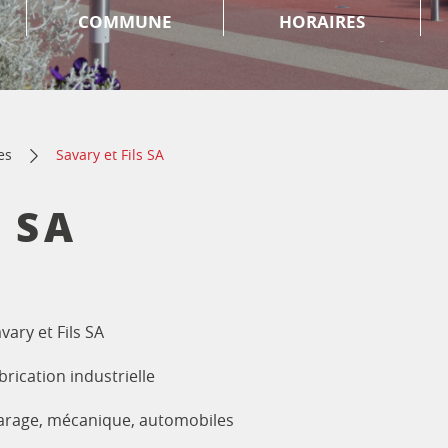
COMMUNE
HORAIRES
es
Savary et Fils SA
 SA
vary et Fils SA
brication industrielle
arage, mécanique, automobiles