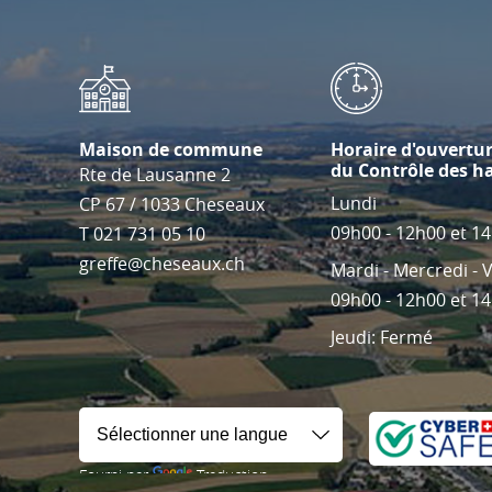
Maison de commune
Horaire d'ouvertu
du Contrôle des h
Rte de Lausanne 2
Lundi
CP 67
/
1033
Cheseaux
09h00 - 12h00 et 1
T
021 731 05 10
greffe@cheseaux.ch
Mardi - Mercredi - 
09h00 - 12h00 et 1
Jeudi: Fermé
Fourni par
Traduction