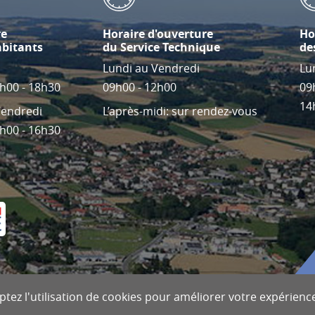
re
Horaire d'ouverture
Ho
abitants
du Service Technique
de
Lundi au Vendredi
Lu
4h00 - 18h30
09h00 - 12h00
09
14
Vendredi
L’après-midi: sur rendez-vous
4h00 - 16h30
tez l'utilisation de cookies pour améliorer votre expérience 