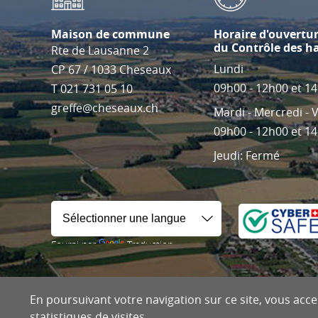
Maison de commune
Horaire d'ouvertu
du Contrôle des h
Rte de Lausanne 2
Lundi
CP 67
/
1033
Cheseaux
09h00 - 12h00 et 1
T
021 731 05 10
greffe@cheseaux.ch
Mardi - Mercredi - 
09h00 - 12h00 et 1
Jeudi: Fermé
Fourni par
Traduction
En poursuivant votre navigation sur ce site, vous accep
statistiques de visites.