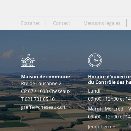
Extranet
Contact
Mentions légales
Maison de commune
Horaire d'ouvertu
du Contrôle des h
Rte de Lausanne 2
Lundi
CP 67
/
1033
Cheseaux
09h00 - 12h00 et 1
T
021 731 05 10
greffe@cheseaux.ch
Mardi - Mercredi - 
09h00 - 12h00 et 1
Jeudi: Fermé