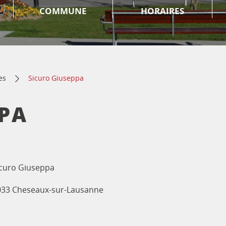
COMMUNE
HORAIRES
es
Sicuro Giuseppa
PA
icuro Giuseppa
033 Cheseaux-sur-Lausanne