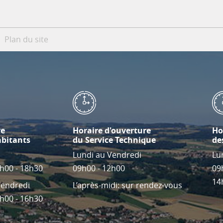
Plan du site
re
Horaire d'ouverture
Ho
abitants
du Service Technique
de
Lundi au Vendredi
Lu
4h00 - 18h30
09h00 - 12h00
09
14
Vendredi
L’après-midi: sur rendez-vous
4h00 - 16h30