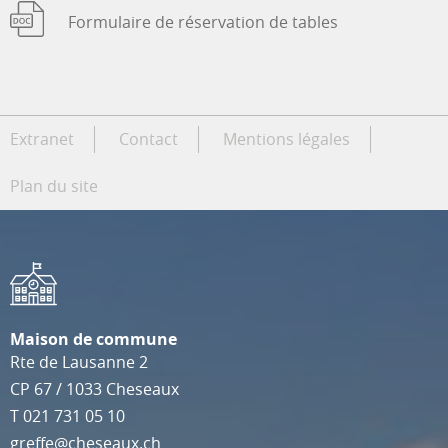
Formulaire de réservation de tables
Extranet
Contact
Mentions légales
Plan du site
Maison de commune
Rte de Lausanne 2
CP 67
/
1033
Cheseaux
T
021 731 05 10
greffe@cheseaux.ch