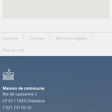
Extranet
Contact
Mentions légales
Plan du site
Maison de commune
Rte de Lausanne 2
CP 67
/
1033
Cheseaux
T
021 731 05 10